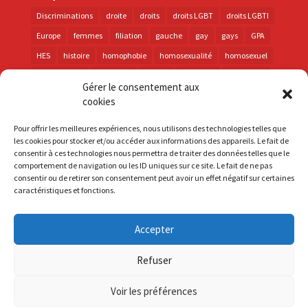
Discriminations
droite
droits
droits LGBT
droits LGBTI
Europe
femmes
filiation
gauche
gay
gays
GPA
HES
histoire
homophobie
homosexualité
homosexuel
international
intersexes
justice
lesbienne
lesbiennes
Gérer le consentement aux
LGBT
LGBTI
lutte contre les discriminations
macron
cookies
marche des fiertés
mémoire
parentalité
parti socialiste
Pour offrir les meilleures expériences, nous utilisons des technologies telles que
personnes trans
PMA
police
propositions
prévention
les cookies pour stocker et/ou accéder aux informations des appareils. Le fait de
consentir à ces technologies nous permettra de traiter des données telles que le
santé
sida
trans
transphobie
UE
Union européenne
comportement de navigation ou les ID uniques sur ce site. Le fait de ne pas
vih
violences
visibilité
élections
consentir ou de retirer son consentement peut avoir un effet négatif sur certaines
caractéristiques et fonctions.
Accepter
S'inscrire à la Newsletter
Refuser
Mentions Légales
Voir les préférences