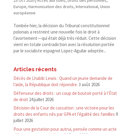
23 Oct 2020
|
Accès aux soins
,
Droits des personnes
,
Europe
,
Harmonisation des droits
,
International
,
Union
européenne
Tombée hier, la décision du Tribunal constitutionnel
polonais a restreint une nouvelle fois le droit à
l’avortement — qui était déjà très réduit. Cette décision
vient en totale contradiction avec la résolution portée
par le socialiste espagnol Lopez-​Aguilar adoptée...
Articles récents
Décès de Lhabib Lewis : Quand un jeune demande de
l’aide, la République doit répondre.
3 août 2026
Défenseur des droits : un coup de boutoir porté à l’État
de droit
24 juillet 2026
Décision de la Cour de cassation : une victoire pour les
droits des enfants nés par GPA et l’égalité des familles
9
juillet 2026
Pour une gestation pour autrui, pensée comme un acte