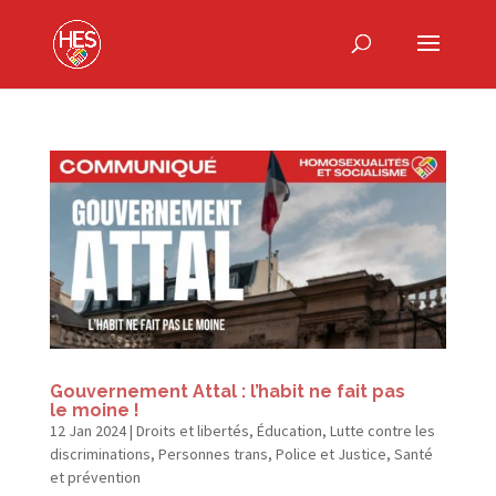
Gouvernement Attal : l’habit ne fait pas
le moine !
12 Jan 2024
|
Droits et libertés
,
Éducation
,
Lutte contre les
discriminations
,
Personnes trans
,
Police et Justice
,
Santé
et prévention