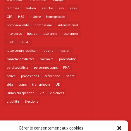
femmes
filiation
gauche
gay
gays
GPA
HES
histoire
homophobie
homosexualité
homosexuel
international
intersexes
justice
lesbienne
lesbiennes
LGBT
LGBTI
lutte contre les discriminations
macron
marche des fiertés
mémoire
parentalité
parti socialiste
personnes trans
PMA
police
propositions
prévention
santé
sida
trans
transphobie
UE
Union européenne
vih
violences
visibilité
élections
Gérer le consentement aux cookies