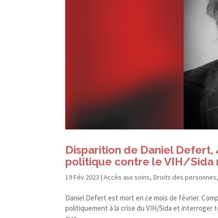
Disparition de Daniel Defert, 
politique contre le VIH/​Sida 
19 Fév 2023
|
Accès aux soins
,
Droits des personnes
Daniel Defert est mort en ce mois de février. Com
politiquement à la crise du VIH/​Sida et interroger