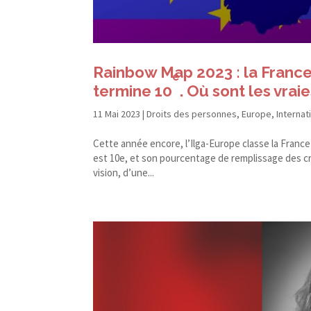
Rainbow Map 2023 : la France
e
termine 10
. Où sont les vra
11 Mai 2023
|
Droits des personnes
,
Europe
,
Internat
Cette année encore, l’Ilga-Europe classe la France
est 10e, et son pourcentage de remplissage des cr
vision, d’une...