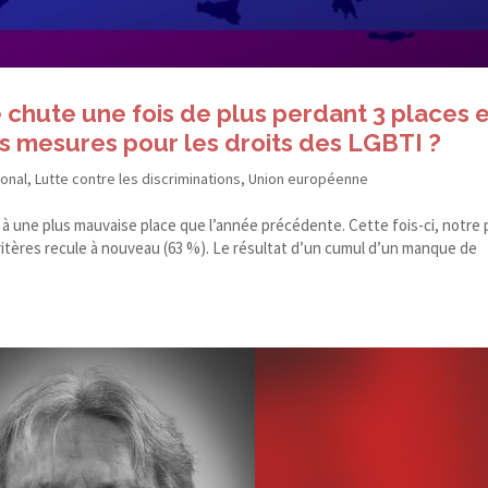
 chute une fois de plus perdant 3 places 
ies mesures pour les droits des LGBTI ?
ional
,
Lutte contre les discriminations
,
Union européenne
 à une plus mauvaise place que l’année précédente. Cette fois-​ci, notre
itères recule à nouveau (63 %). Le résultat d’un cumul d’un manque de