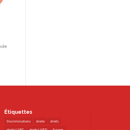
ncée
Étiquettes
Discriminations
droite
droits
droits LGBT
droits LGBTI
Europe