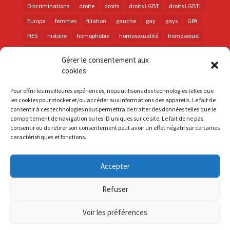
Discriminations
droite
droits
droits LGBT
droits LGBTI
Europe
femmes
filiation
gauche
gay
gays
GPA
HES
histoire
homophobie
homosexualité
homosexuel
international
intersexes
justice
lesbienne
lesbiennes
Gérer le consentement aux
LGBT
LGBTI
lutte contre les discriminations
macron
cookies
marche des fiertés
mémoire
parentalité
parti socialiste
Pour offrir les meilleures expériences, nous utilisons des technologies telles que
personnes trans
PMA
police
propositions
prévention
les cookies pour stocker et/ou accéder aux informations des appareils. Le fait de
consentir à ces technologies nous permettra de traiter des données telles que le
santé
sida
trans
transphobie
UE
Union européenne
comportement de navigation ou les ID uniques sur ce site. Le fait de ne pas
vih
violences
visibilité
élections
consentir ou de retirer son consentement peut avoir un effet négatif sur certaines
caractéristiques et fonctions.
Accepter
S'inscrire à la Newsletter
Refuser
Mentions Légales
Voir les préférences