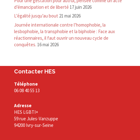
Pour une gestation pour autrui, pensée comme un acte
d’émancipation et de liberté
17 juin 2026
L’égalité jusqu’au bout
21 mai 2026
Journée internationale contre l’homophobie, la
lesbophobie, la transphobie et la biphobie : Face aux
réactionnaires, il faut ouvrir un nouveau cycle de
conquêtes.
16 mai 2026
Contacter HES
Téléphone
06 08 40 55 13
Adresse
HES LGBTI+
59 rue Jules-Vanzuppe
94200 Ivry-sur-Seine