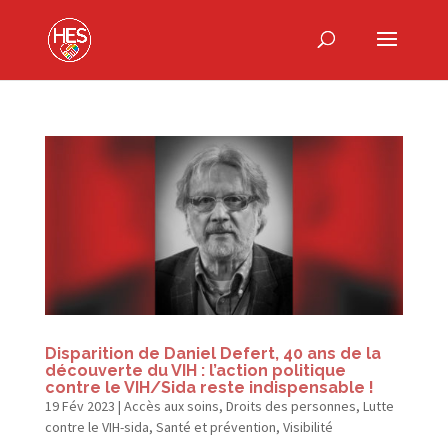
Disparition de Daniel Defert, 40 ans de la
découverte du VIH : l’action politique
contre le VIH/​Sida reste indispensable !
19 Fév 2023
|
Accès aux soins
,
Droits des personnes
,
Lutte
contre le VIH-sida
,
Santé et prévention
,
Visibilité