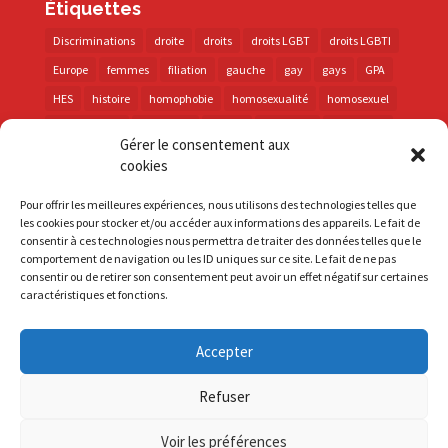
Étiquettes
Discriminations
droite
droits
droits LGBT
droits LGBTI
Europe
femmes
filiation
gauche
gay
gays
GPA
HES
histoire
homophobie
homosexualité
homosexuel
international
intersexes
justice
lesbienne
lesbiennes
Gérer le consentement aux
LGBT
LGBTI
lutte contre les discriminations
macron
cookies
marche des fiertés
mémoire
parentalité
parti socialiste
Pour offrir les meilleures expériences, nous utilisons des technologies telles que
personnes trans
PMA
police
propositions
prévention
les cookies pour stocker et/ou accéder aux informations des appareils. Le fait de
consentir à ces technologies nous permettra de traiter des données telles que le
santé
sida
trans
transphobie
UE
Union européenne
comportement de navigation ou les ID uniques sur ce site. Le fait de ne pas
vih
violences
visibilité
élections
consentir ou de retirer son consentement peut avoir un effet négatif sur certaines
caractéristiques et fonctions.
Accepter
S'inscrire à la Newsletter
Refuser
Mentions Légales
Voir les préférences