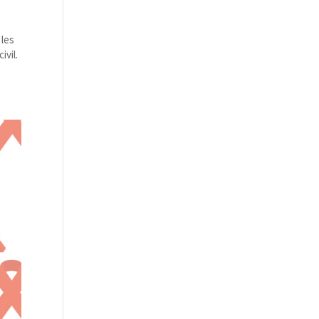
 les
vil.