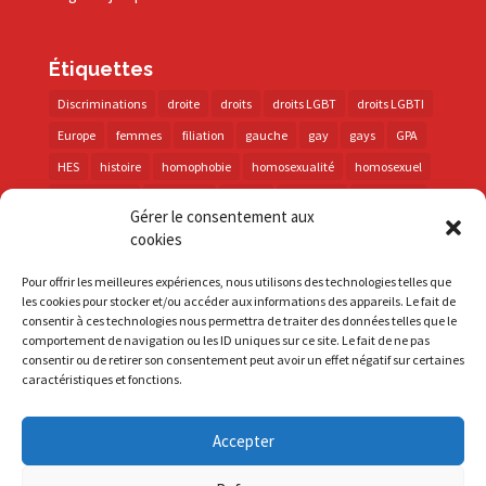
Étiquettes
Discriminations
droite
droits
droits LGBT
droits LGBTI
Europe
femmes
filiation
gauche
gay
gays
GPA
HES
histoire
homophobie
homosexualité
homosexuel
international
intersexes
justice
lesbienne
lesbiennes
Gérer le consentement aux
LGBT
LGBTI
lutte contre les discriminations
macron
cookies
marche des fiertés
mémoire
parentalité
parti socialiste
Pour offrir les meilleures expériences, nous utilisons des technologies telles que
personnes trans
PMA
police
propositions
prévention
les cookies pour stocker et/ou accéder aux informations des appareils. Le fait de
consentir à ces technologies nous permettra de traiter des données telles que le
santé
sida
trans
transphobie
UE
Union européenne
comportement de navigation ou les ID uniques sur ce site. Le fait de ne pas
vih
violences
visibilité
élections
consentir ou de retirer son consentement peut avoir un effet négatif sur certaines
caractéristiques et fonctions.
Accepter
S'inscrire à la Newsletter