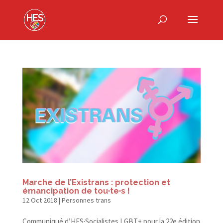
Marche de l’Existrans : protection et
émancipation de tou·te·s !
12 Oct 2018
|
Personnes trans
Communiqué d’HES·Socialistes LGBT+ pour la 22e édition