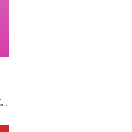
s
on...