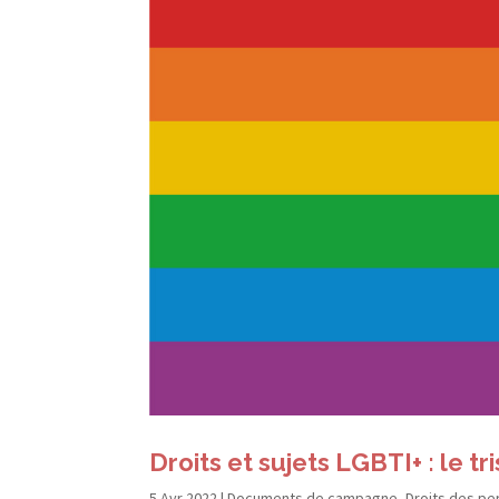
Droits et sujets LGBTI+ : le 
5 Avr 2022
|
Documents de campagne
,
Droits des p