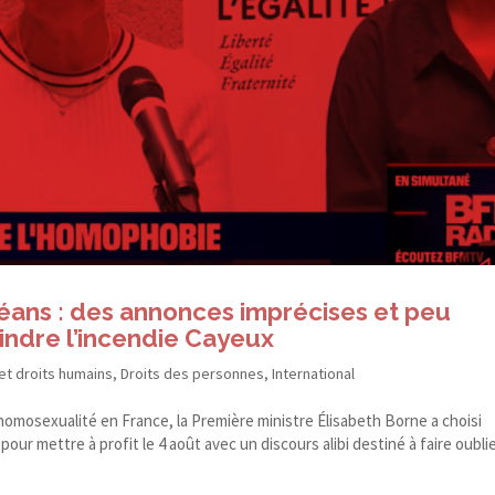
ans : des annonces imprécises et peu
indre l’incendie Cayeux
et droits humains
,
Droits des personnes
,
International
’homosexualité en France, la Première ministre Élisabeth Borne a choisi
r mettre à profit le 4 août avec un discours alibi destiné à faire oublie