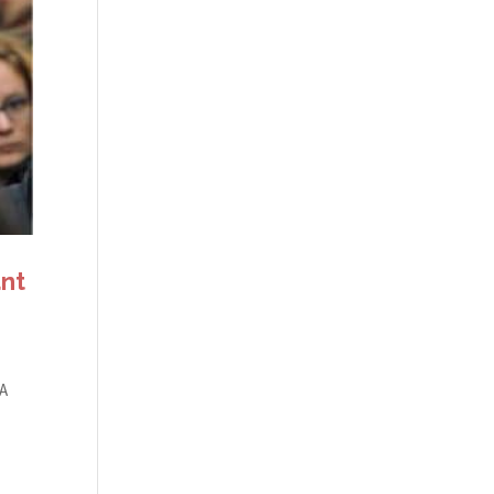
ant
MA