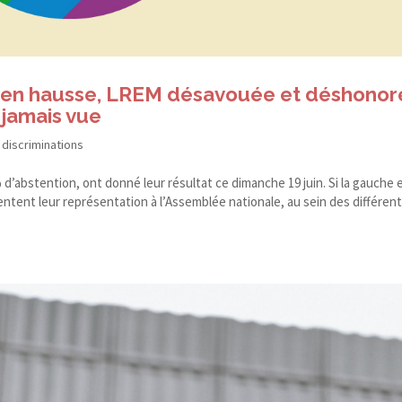
he en hausse, LREM désavouée et déshono
jamais vue
 discriminations
% d’abstention, ont donné leur résultat ce dimanche 19 juin. Si la gauche e
ntent leur représentation à l’Assemblée nationale, au sein des différen