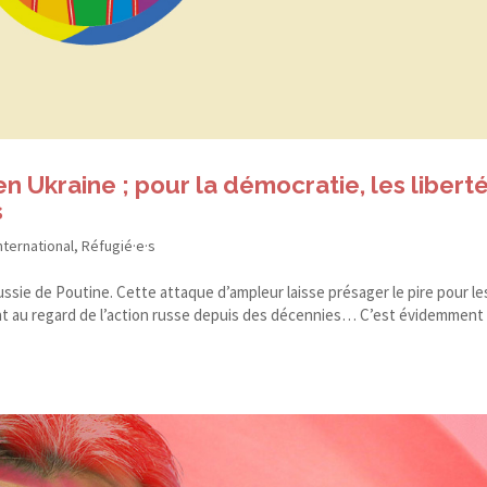
n Ukraine ; pour la démocratie, les libert
s
nternational
,
Réfugié·e·s
ussie de Poutine. Cette attaque d’ampleur laisse présager le pire pour le
nt au regard de l’action russe depuis des décennies… C’est évidemment 