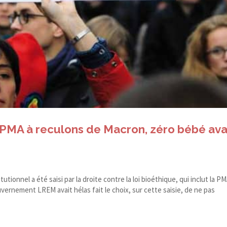
la PMA à reculons de Macron, zéro bébé av
itutionnel a été saisi par la droite contre la loi bioéthique, qui inclut la P
vernement LREM avait hélas fait le choix, sur cette saisie, de ne pas