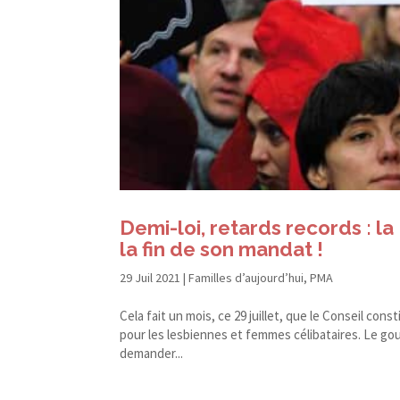
Demi-​loi, retards records : 
la fin de son mandat !
29 Juil 2021
|
Familles d’aujourd’hui
,
PMA
Cela fait un mois, ce 29 juillet, que le Conseil const
pour les lesbiennes et femmes célibataires. Le gou
demander...