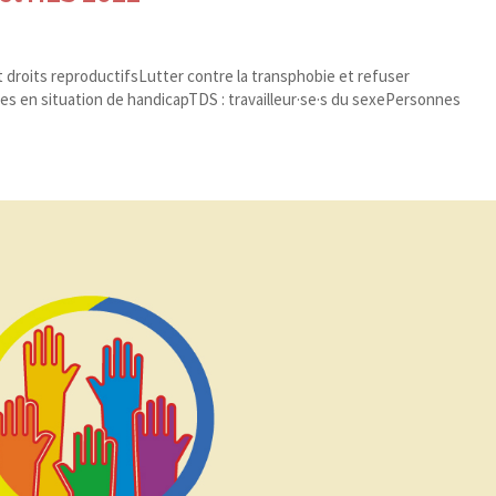
 droits reproductifsLutter contre la transphobie et refuser
nes en situation de handicapTDS : travailleur·se·s du sexePersonnes