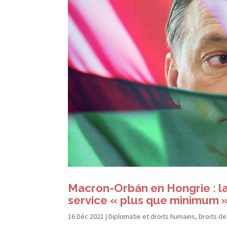
Macron-​Orbán en Hongrie : l
service « plus que minimum »
16 Déc 2021
|
Diplomatie et droits humains
,
Droits d