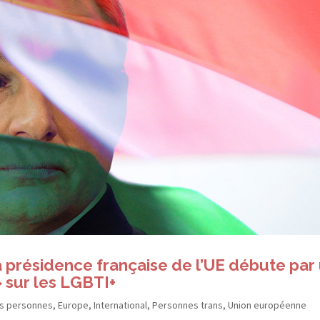
a présidence française de l’UE débute par
 sur les LGBTI+
es personnes
,
Europe
,
International
,
Personnes trans
,
Union européenne