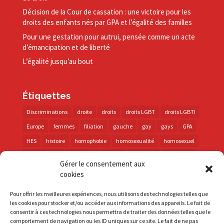
Décision de la Cour de cassation : une victoire pour les
droits des enfants nés par GPA et l’égalité des familles
Pour une gestation pour autrui, pensée comme un acte
d’émancipation et de liberté
L’égalité jusqu’au bout
Étiquettes
Discriminations
droite
droits
droits LGBT
droits LGBTI
Europe
femmes
filiation
gauche
gay
gays
GPA
HES
histoire
homophobie
homosexualité
homosexuel
international
intersexes
justice
lesbienne
lesbiennes
Gérer le consentement aux
LGBT
LGBTI
lutte contre les discriminations
macron
cookies
marche des fiertés
mémoire
parentalité
parti socialiste
Pour offrir les meilleures expériences, nous utilisons des technologies telles que
personnes trans
PMA
police
propositions
prévention
les cookies pour stocker et/ou accéder aux informations des appareils. Le fait de
consentir à ces technologies nous permettra de traiter des données telles que le
santé
sida
trans
transphobie
UE
Union européenne
comportement de navigation ou les ID uniques sur ce site. Le fait de ne pas