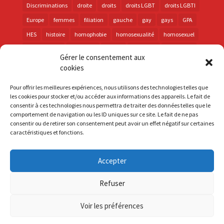
Discriminations
droite
droits
droits LGBT
droits LGBTI
Europe
femmes
filiation
gauche
gay
gays
GPA
HES
histoire
homophobie
homosexualité
homosexuel
international
intersexes
justice
lesbienne
lesbiennes
Gérer le consentement aux
LGBT
LGBTI
lutte contre les discriminations
macron
cookies
marche des fiertés
mémoire
parentalité
parti socialiste
Pour offrir les meilleures expériences, nous utilisons des technologies telles que
personnes trans
PMA
police
propositions
prévention
les cookies pour stocker et/ou accéder aux informations des appareils. Le fait de
consentir à ces technologies nous permettra de traiter des données telles que le
santé
sida
trans
transphobie
UE
Union européenne
comportement de navigation ou les ID uniques sur ce site. Le fait de ne pas
vih
violences
visibilité
élections
consentir ou de retirer son consentement peut avoir un effet négatif sur certaines
caractéristiques et fonctions.
Accepter
S'inscrire à la Newsletter
Refuser
Mentions Légales
Voir les préférences