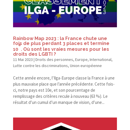
Rainbow Map 2023 : la France chute une
fois de plus perdant 3 places et termine
e
10
. Où sont les vraies mesures pour les
droits des LGBTI ?
11 Mai 2023
|
Droits des personnes
,
Europe
,
International
,
Lutte contre les discriminations
,
Union européenne
Cette année encore, l’Ilga-Europe classe la France à une
plus mauvaise place que l’année précédente. Cette fois-​
ci, notre pays est 10e, et son pourcentage de
remplissage des critères recule à nouveau (63 %). Le
résultat d’un cumul d’un manque de vision, d’une...