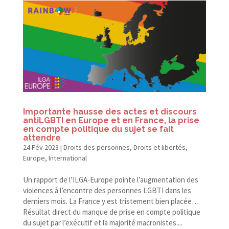
Importante hausse des actes et discours
antiLGBTI en Europe et en France, la prise
en compte politique du sujet se fait
attendre
24 Fév 2023
|
Droits des personnes
,
Droits et libertés
,
Europe
,
International
Un rapport de l’ILGA-Europe pointe l’augmentation des
violences à l’encontre des personnes LGBTI dans les
derniers mois. La France y est tristement bien placée…
Résultat direct du manque de prise en compte politique
du sujet par l’exécutif et la majorité macronistes....